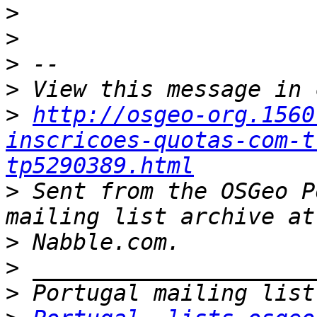
>
>
>
>
>
http://osgeo-org.1560
inscricoes-quotas-com-t
tp5290389.html
>
 Sent from the OSGeo P
>
>
>