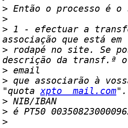
>
>
>
 1 - efectuar a transf
>
 rodapé no site. Se po
>
>
 que associarão à voss
"quota 
xpto  mail.com
>
>
>