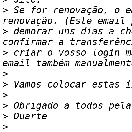
>
 Se for renovação, o e
>
 demorar uns dias a ch
>
 criar o vosso login m
>
>
>
>
>
>