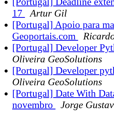
[Portugal] Deadline ext
17
Artur Gil
[Portugal] Apoio para 
Geoportais.com
Ricard
[Portugal] Developer Py
Oliveira GeoSolutions
[Portugal] Developer py
Oliveira GeoSolutions
[Portugal] Date With Data
novembro
Jorge Gusta