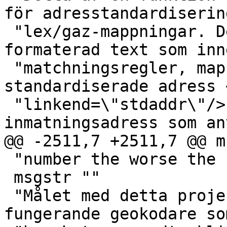
för adresstandardiserin
 "lex/gaz-mappningar. Den returnerar en json-
formaterad text som inn
 "matchningsregler, mappning av tokens och bästa 
standardiserade adress 
 "linkend=\"stdaddr\"/> form av en 
inmatningsadress som an
@@ -2511,7 +2511,7 @@ m
 "number the worse the result."

 msgstr ""

 "Målet med detta projekt är att bygga en fullt 
fungerande geokodare so