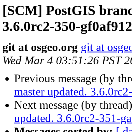
[SCM] PostGIS branc
3.6.0rc2-350-gf0af91
git at osgeo.org
git at osge
Wed Mar 4 03:51:26 PST 2
Previous message (by th
master updated. 3.6.0rc
Next message (by thread
updated. 3.6.0rc2-351-g
Messages sorted by:
[ d