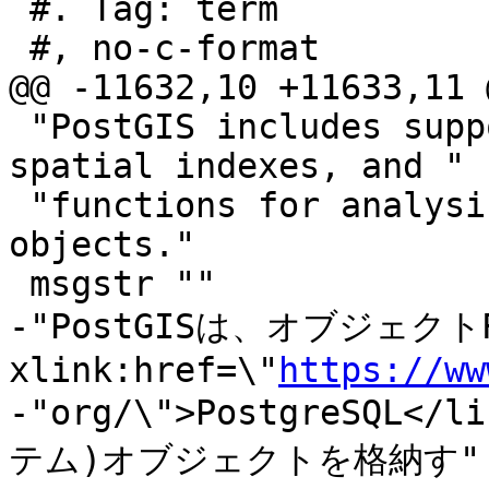
 #. Tag: term

 #, no-c-format

@@ -11632,10 +11633,11 
 "PostGIS includes support for GiST-based R-Tree 
spatial indexes, and "

 "functions for analysis and processing of GIS 
objects."

 msgstr ""

-"PostGISは、オブジェクトR
xlink:href=\"
https://ww
-"org/\">PostgreSQL
テム)オブジェクトを格納す"
