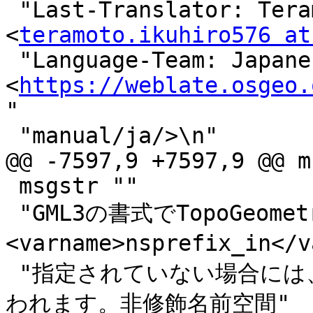
 "Last-Translator: Teramoto Ikuhiro 
<
teramoto.ikuhiro576 at
 "Language-Team: Japanese 
<
https://weblate.osgeo.
"

 "manual/ja/>\n"

@@ -7597,9 +7597,9 @@ m
 msgstr ""

 "GML3の書式でTopoGeometryのGML表現を返します。
<varname>nsprefix_in</v
 "指定されていない場合には、<varname>gml</varname>が使
われます。非修飾名前空間"
