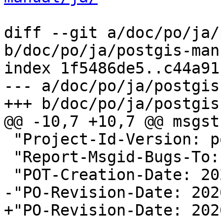
diff --git a/doc/po/ja/
b/doc/po/ja/postgis-man
index 1f5486de5..c44a91
--- a/doc/po/ja/postgis
+++ b/doc/po/ja/postgis
@@ -10,7 +10,7 @@ msgstr
 "Project-Id-Version: postgis 3.5\n"

 "Report-Msgid-Bugs-To:
 "POT-Creation-Date: 2025-11-13 16:23+0000\n"

-"PO-Revision-Date: 202
+"PO-Revision-Date: 202