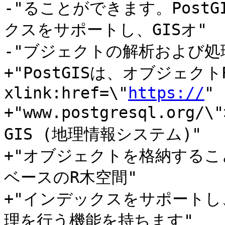
-"ることができます。PostG
クスをサポートし、GISオ"

-"ブジェクトの解析および処
+"PostGISは、オブジェクトR
xlink:href=\"
https://
"

+"www.postgresql.org/
GIS (地理情報システム)"

+"オブジェクトを格納すること
ベースのR木空間"

+"インデックスをサポートし
理を行う機能を持ちます"
