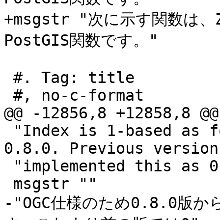
+msgstr "次に示す関数
PostGIS関数です。"

 #. Tag: title

 #, no-c-format

@@ -12856,8 +12858,8 @@
 "Index is 1-based as for OGC specs since version 
0.8.0. Previous versions
 "implemented this as 0-based instead."

 msgstr ""

-"OGC仕様のため0.8.0