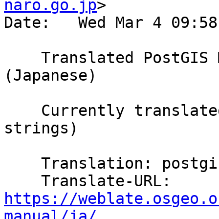
naro.go.jp
>

Date:   Wed Mar 4 09:58
    Translated PostGIS Manual using Weblate 
(Japanese)

    Currently translated at 99.7% (5879 of 5893 
strings)

    Translation: postgis/PostGIS Manual

    Translate-URL: 
https://weblate.osgeo.o
manual/ja/