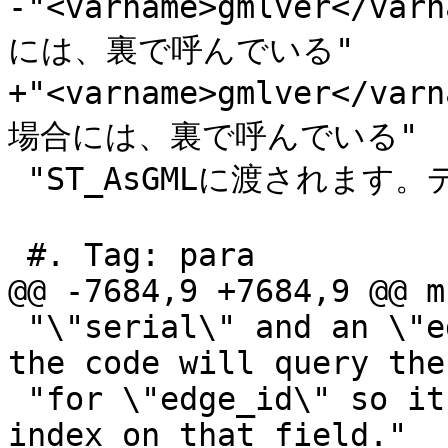
-"<varname>gmlver<
には、裏で呼んでいる"

+"<varname>gmlver<
場合には、裏で呼んでいる"

 "ST_AsGMLに渡されます。デフォルトは3です。"

 #. Tag: para

@@ -7684,9 +7684,9 @@ m
 "\"serial\" and an \"edge_id\" of type integer; 
the code will query the
 "for \"edge_id\" so it is recommended to add an 
index on that field."
