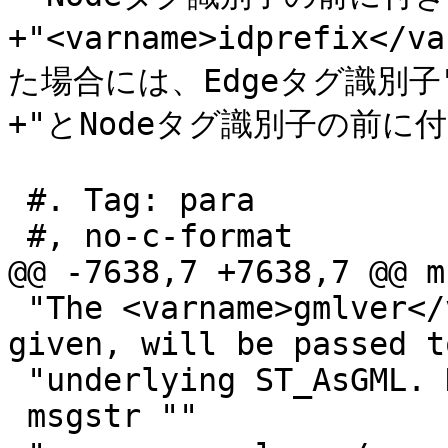
+"<varname>idprefix
た場合には、Edgeタグ識別子"
+"とNodeタグ識別子の前に付
 #. Tag: para

 #, no-c-format

@@ -7638,7 +7638,7 @@ m
 "The <varname>gmlver</varname> parameter, if 
given, will be passed t
 "underlying ST_AsGML. Defaults to 3."

 msgstr ""
