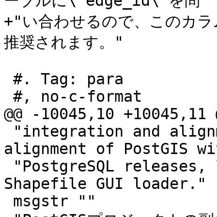
ーブルに\"edge_id\"を問"

+"い合わせるので、このカ
推奨されます。"

 #. Tag: para

 #, no-c-format

@@ -10045,10 +10045,11 
 "integration and alignment with GEOS releases, 
alignment of PostGIS wit
 "PostgreSQL releases, loader/dumper, and 
Shapefile GUI loader."

 msgstr ""
