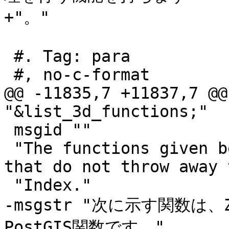
+"。"

 #. Tag: para

 #, no-c-format

@@ -11835,7 +11837,7 @@
"&list_3d_functions;"

 msgid ""

 "The functions given below are PostGIS functions 
that do not throw away 
 "Index."

-msgstr "次に示す関数
PostGIS関数です。"
