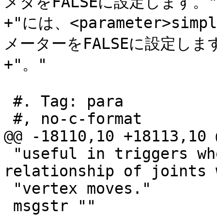
メタをFALSEに設定します。"
+"には、<parameter>simpl
メーターをFALSEに設定します
+"。"

 #. Tag: para

 #, no-c-format

@@ -18110,10 +18113,10 
 "useful in triggers when trying to maintain 
relationship of joints 
 "vertex moves."

 msgstr ""
