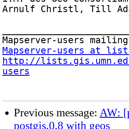
Arnulf Christl, Till Ada
_______________________
Mapserver-users at list
http://lists.gis.umn.ed
users
Previous message:
AW: [p
postgis.0.8 with geos