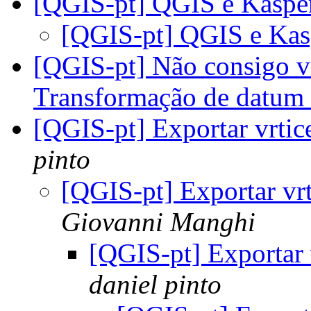
[QGIS-pt] QGIS e Kasp
[QGIS-pt] QGIS e Ka
[QGIS-pt] Não consigo vi
Transformação de datum
[QGIS-pt] Exportar vrti
pinto
[QGIS-pt] Exportar vr
Giovanni Manghi
[QGIS-pt] Exportar
daniel pinto