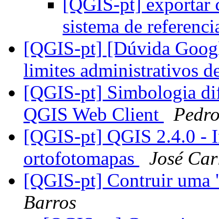
[QGIS-pt] exportar
sistema de referenc
[QGIS-pt] [Dúvida Goog
limites administrativos d
[QGIS-pt] Simbologia di
QGIS Web Client
Pedr
[QGIS-pt] QGIS 2.4.0 - I
ortofotomapas
José Car
[QGIS-pt] Contruir uma 
Barros