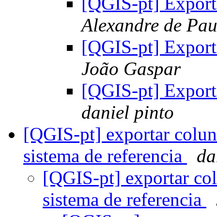
[QGIS-pt] Export
Alexandre de Pau
[QGIS-pt] Export
João Gaspar
[QGIS-pt] Export
daniel pinto
[QGIS-pt] exportar colu
sistema de referencia
da
[QGIS-pt] exportar co
sistema de referencia