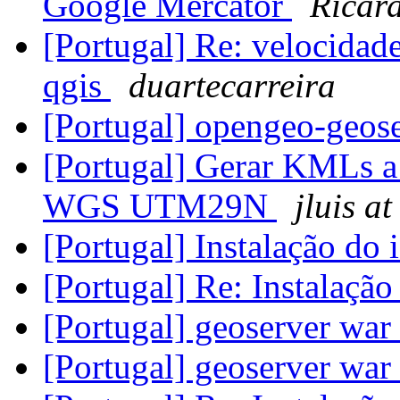
Google Mercator
Ricar
[Portugal] Re: velocidad
qgis
duartecarreira
[Portugal] opengeo-geo
[Portugal] Gerar KMLs a
WGS UTM29N
jluis at
[Portugal] Instalação d
[Portugal] Re: Instalaç
[Portugal] geoserver war
[Portugal] geoserver war