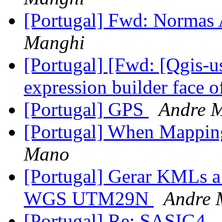
[Portugal] Fwd: Normas
Manghi
[Portugal] [Fwd: [Qgis-
expression builder face o
[Portugal] GPS
Andre 
[Portugal] When Mappin
Mano
[Portugal] Gerar KMLs a
WGS UTM29N
Andre
[Portugal] Re: SASIG4 -