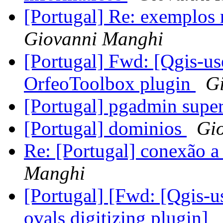
[Portugal] Re: exemplos 
Giovanni Manghi
[Portugal] Fwd: [Qgis-u
OrfeoToolbox plugin
G
[Portugal] pgadmin supe
[Portugal] dominios
Gi
Re: [Portugal] conexão 
Manghi
[Portugal] [Fwd: [Qgis-u
ovals digitizing plugin]