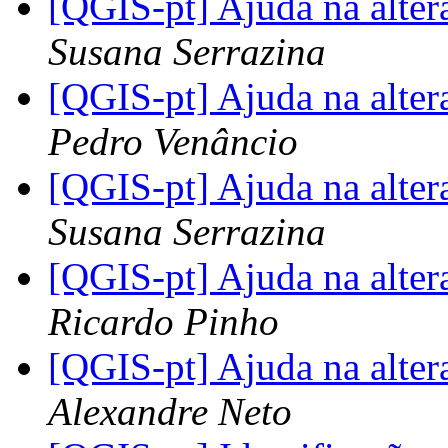
[QGIS-pt] Ajuda na alte
Susana Serrazina
[QGIS-pt] Ajuda na alte
Pedro Venâncio
[QGIS-pt] Ajuda na alte
Susana Serrazina
[QGIS-pt] Ajuda na alte
Ricardo Pinho
[QGIS-pt] Ajuda na alte
Alexandre Neto