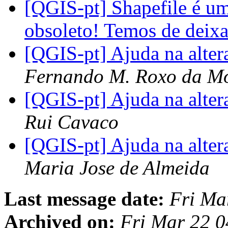
[QGIS-pt] Shapefile é u
obsoleto! Temos de deixa
[QGIS-pt] Ajuda na alte
Fernando M. Roxo da Mo
[QGIS-pt] Ajuda na alte
Rui Cavaco
[QGIS-pt] Ajuda na alte
Maria Jose de Almeida
Last message date:
Fri Ma
Archived on:
Fri Mar 22 