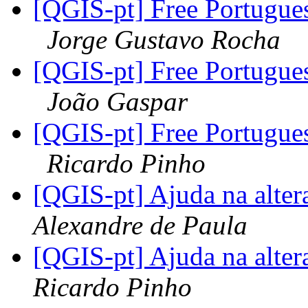
[QGIS-pt] Free Portugues
Jorge Gustavo Rocha
[QGIS-pt] Free Portugues
João Gaspar
[QGIS-pt] Free Portugues
Ricardo Pinho
[QGIS-pt] Ajuda na alte
Alexandre de Paula
[QGIS-pt] Ajuda na alte
Ricardo Pinho