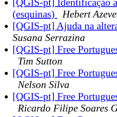
[QGIS-pt] Identificação 
(esquinas)
Hebert Azev
[QGIS-pt] Ajuda na alte
Susana Serrazina
[QGIS-pt] Free Portugues
Tim Sutton
[QGIS-pt] Free Portugues
Nelson Silva
[QGIS-pt] Free Portugues
Ricardo Filipe Soares 