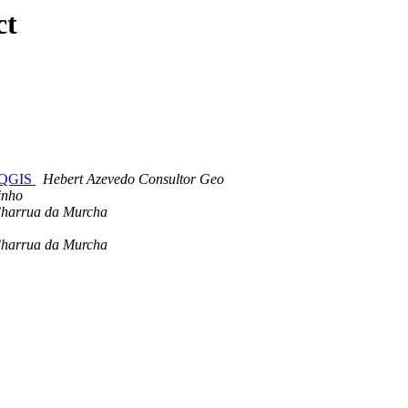
ct
o QGIS
Hebert Azevedo Consultor Geo
inho
Charrua da Murcha
Charrua da Murcha