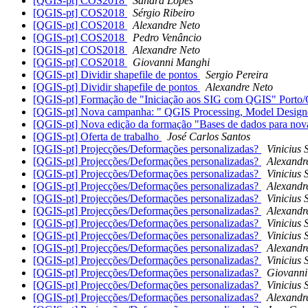
[QGIS-pt] COS2018
Sandra Lopes
[QGIS-pt] COS2018
Sérgio Ribeiro
[QGIS-pt] COS2018
Alexandre Neto
[QGIS-pt] COS2018
Pedro Venâncio
[QGIS-pt] COS2018
Alexandre Neto
[QGIS-pt] COS2018
Giovanni Manghi
[QGIS-pt] Dividir shapefile de pontos
Sergio Pereira
[QGIS-pt] Dividir shapefile de pontos
Alexandre Neto
[QGIS-pt] Formação de "Iniciação aos SIG com QGIS" Porto/
[QGIS-pt] Nova campanha: " QGIS Processing, Model Desig
[QGIS-pt] Nova edição da formação "Bases de dados para novas
[QGIS-pt] Oferta de trabalho
José Carlos Santos
[QGIS-pt] Projecções/Deformações personalizadas?
Vinicius 
[QGIS-pt] Projecções/Deformações personalizadas?
Alexandr
[QGIS-pt] Projecções/Deformações personalizadas?
Vinicius 
[QGIS-pt] Projecções/Deformações personalizadas?
Alexandr
[QGIS-pt] Projecções/Deformações personalizadas?
Vinicius 
[QGIS-pt] Projecções/Deformações personalizadas?
Alexandr
[QGIS-pt] Projecções/Deformações personalizadas?
Vinicius 
[QGIS-pt] Projecções/Deformações personalizadas?
Vinicius 
[QGIS-pt] Projecções/Deformações personalizadas?
Alexandr
[QGIS-pt] Projecções/Deformações personalizadas?
Vinicius 
[QGIS-pt] Projecções/Deformações personalizadas?
Giovanni
[QGIS-pt] Projecções/Deformações personalizadas?
Vinicius 
[QGIS-pt] Projecções/Deformações personalizadas?
Alexandr