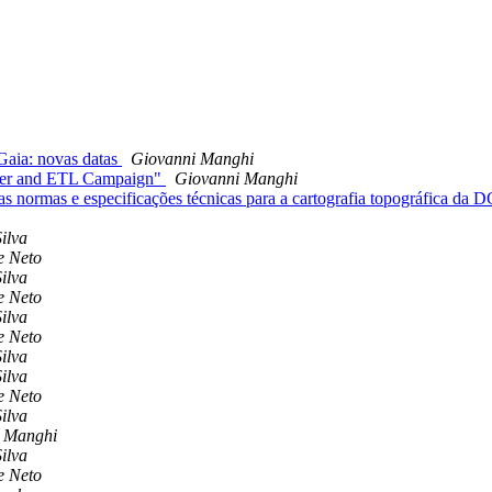
Gaia: novas datas
Giovanni Manghi
ner and ETL Campaign"
Giovanni Manghi
 normas e especificações técnicas para a cartografia topográfica da
Silva
e Neto
Silva
e Neto
Silva
e Neto
Silva
Silva
e Neto
Silva
 Manghi
Silva
e Neto