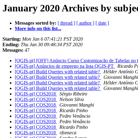
January 2020 Archives by subje
Messages sorted by:
[ thread ]
[ author ]
[ date ]
More info on this list...
Starting:
Mon Jan 6 07:41:21 PST 2020
Ending:
Thu Jan 30 09:48:34 PST 2020
Messages:
47
[QGIS-pt] [OFF] Anúncio Curso Customização de Tabelas n
[QGIS-pt] Anúncios de emprego na lista QGIS-PT
Ricardo P
[QGIS-pt] Build Queries with related table?
Hélder António 
[QGIS-pt] Build Queries with related table?
Giovanni Manghi
[QGIS-pt] Build Queries with related table?
Hélder António 
[QGIS-pt] Build Queries with related table?
Giovanni Manghi
[QGIS-pt] COS2018
Sérgio Ribeiro
[QGIS-pt] COS2018
Nelson Silva
[QGIS-pt] COS2018
Giovanni Manghi
[QGIS-pt] COS2018
Ricardo Pinho
[QGIS-pt] COS2018
Pedro Venâncio
[QGIS-pt] COS2018
Pedro Venâncio
[QGIS-pt] COS2018
Ricardo Pinho
[QGIS-pt] COS2018
vfonseca