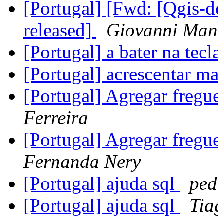
[Portugal] [Fwd: [Qgis-de
released]
Giovanni Man
[Portugal] a bater na tecla
[Portugal] acrescentar m
[Portugal] Agregar fregue
Ferreira
[Portugal] Agregar fregue
Fernanda Nery
[Portugal] ajuda sql
ped
[Portugal] ajuda sql
Tia