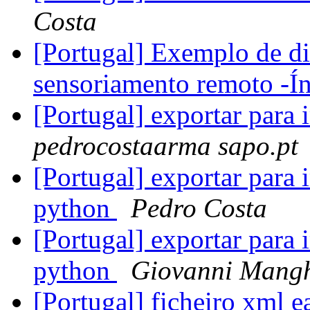
Costa
[Portugal] Exemplo de di
sensoriamento remoto -Í
[Portugal] exportar para
pedrocostaarma sapo.pt
[Portugal] exportar para
python
Pedro Costa
[Portugal] exportar para
python
Giovanni Mang
[Portugal] ficheiro xml 