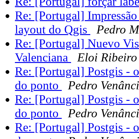
Re: [Portugal] forçar la
Re: [Portugal] Impressão
layout do Qgis
Pedro M
Re: [Portugal] Nuevo Viso
Valenciana
Eloi Ribeiro
Re: [Portugal] Postgis -
do ponto
Pedro Venânc
Re: [Portugal] Postgis -
do ponto
Pedro Venânc
Re: [Portugal] Postgis -